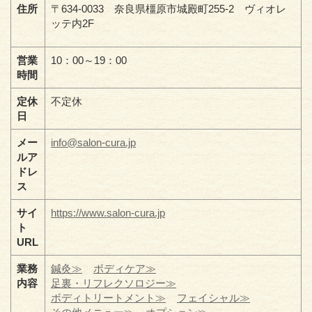
住所
〒634-0033 奈良県橿原市城殿町255-2 ヴィオレ
ッテ内2F
営業
10：00～19：00
時間
定休
不定休
日
メー
info@salon-cura.jp
ルア
ドレ
ス
サイ
https://www.salon-cura.jp
ト
URL
業務
鍼灸≫
ボディケア≫
内容
足裏・リフレクソロジー≫
ボディトリートメント≫
フェイシャル≫